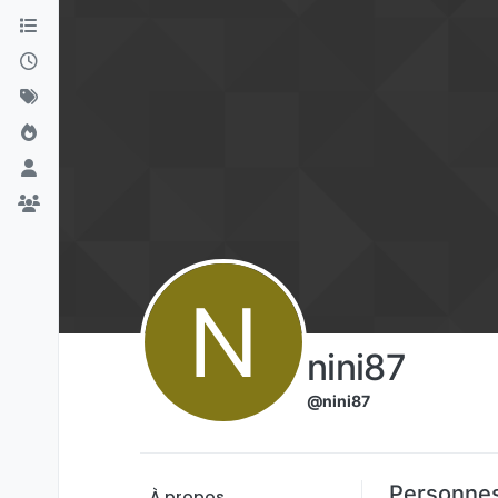
Aller directement au contenu
N
nini87
@nini87
Personnes
À propos