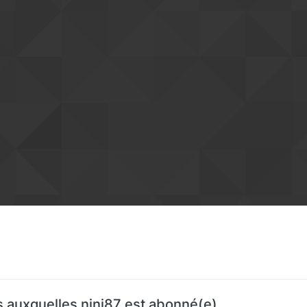
 auxquelles nini87 est abonné(e)