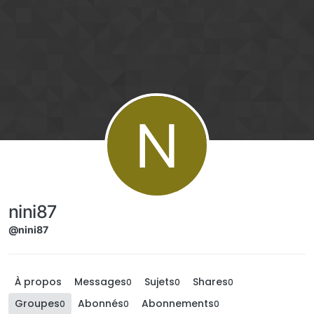
Aller directement au contenu
N
nini87
@nini87
À propos
Messages
Sujets
Shares
0
0
0
Groupes
Abonnés
Abonnements
0
0
0