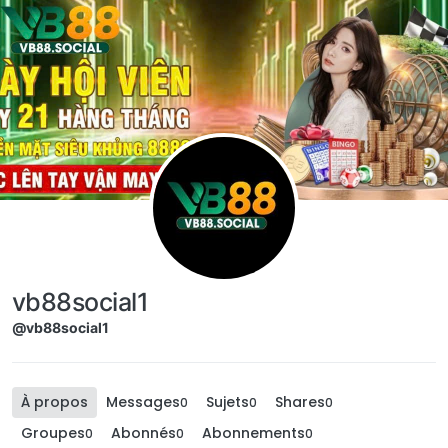
Aller directement au contenu
vb88social1
@vb88social1
À propos
Messages
Sujets
Shares
0
0
0
Groupes
Abonnés
Abonnements
0
0
0