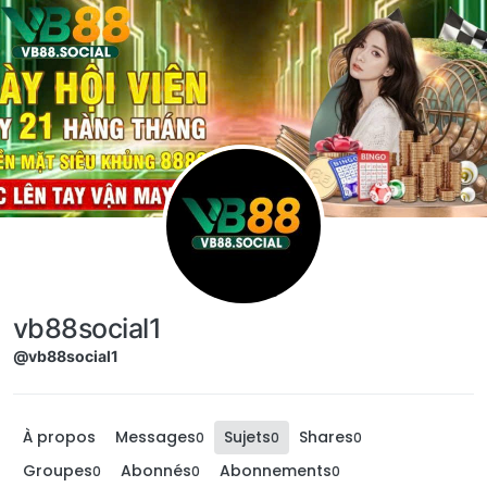
Aller directement au contenu
vb88social1
@vb88social1
À propos
Messages
Sujets
Shares
0
0
0
Groupes
Abonnés
Abonnements
0
0
0