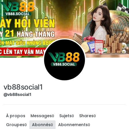
Aller directement au contenu
vb88social1
@vb88social1
À propos
Messages
Sujets
Shares
0
0
0
Groupes
Abonnés
Abonnements
0
0
0